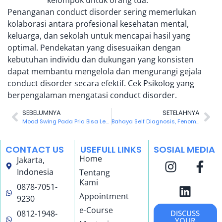
Penanganan conduct disorder sering memerlukan
kolaborasi antara profesional kesehatan mental,
keluarga, dan sekolah untuk mencapai hasil yang
optimal. Pendekatan yang disesuaikan dengan
kebutuhan individu dan dukungan yang konsisten
dapat membantu mengelola dan mengurangi gejala
conduct disorder secara efektif.
Cek Psikolog yang
berpengalaman mengatasi conduct disorder
.
SEBELUMNYA
SETELAHNYA
Mood Swing Pada Pria Bisa Lebih Parah
Bahaya Self Diagnosis, Fenomena Generasi Sekarang
CONTACT US
USEFULL LINKS
SOSIAL MEDIA
Home
Jakarta,
Indonesia
Tentang
Kami
0878-7051-
Appointment
9230
e-Course
0812-1948-
DISCUSS
YOUR